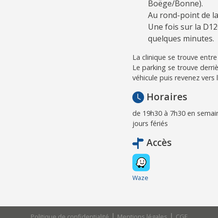
Boëge/Bonne).
Au rond-point de l
Une fois sur la D12
quelques minutes.
La clinique se trouve entr
Le parking se trouve derriè
véhicule puis revenez vers 
Horaires
de 19h30 à 7h30 en semain
jours fériés
Accès
Waze
|
|
Politique de confidentialité
Mentions légales
CGF