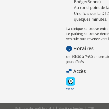
Boëge/Bonne).
Au rond-point de l
Une fois sur la D12
quelques minutes.
La clinique se trouve entr
Le parking se trouve derriè
véhicule puis revenez vers 
Horaires
de 19h30 à 7h30 en semain
jours fériés
Accès
Waze
|
|
Politique de confidentialité
Mentions légales
CGF